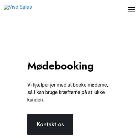
O
p
e
n
M
e
n
u
Mødebooking
Vi hjælper jer med at booke møderne,
så I kan bruge kræfterne på at lukke
kunden.
Kontakt os