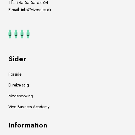
Tlf.:
+45
55 55 64 64
E-mail:
info@vivosales.dk
F
I
L
T
a
n
i
i
c
s
n
k
Sider
e
t
k
T
b
a
e
o
Forside
o
g
d
k
Direkte salg
o
r
I
Mødebooking
k
a
n
m
Vivo Business Academy
Information