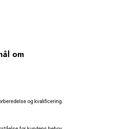
mål om
rberedelse og kvalificering.
orståelse for kundens behov.