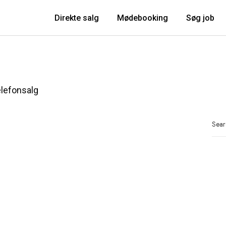
Direkte salg
Mødebooking
Søg job