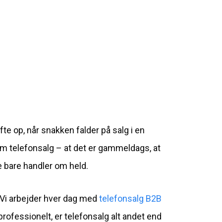
te op, når snakken falder på salg i en
om telefonsalg – at det er gammeldags, at
e bare handler om held.
. Vi arbejder hver dag med
telefonsalg B2B
rofessionelt, er telefonsalg alt andet end